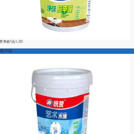
赞净效5合1-3D
看详情