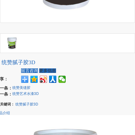
统赞腻子胶3D
留言咨询
更多信息
享：
一条：
统赞美缝胶
一条：
统赞艺术水漆3D
关键词：
统赞腻子胶3D
品介绍